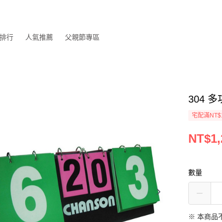
排行
人氣推薦
父親節專區
304 
宅配滿NT$
NT$1,
數量
※ 本商品