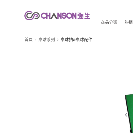
商品分類
熱銷
首頁
桌球系列
桌球拍&桌球配件