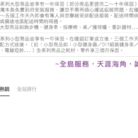
熱銷
全站排行