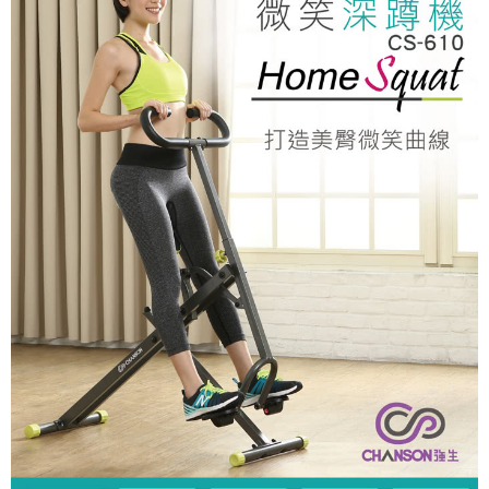
２．訂單成立數日內，您將收到繳費通知簡訊。
３．收到繳費通知簡訊後14天內，點擊此簡訊中的連結，可透過四大超商／
ATM／網路銀行／等多元方式進行付款，方視為交易完成。
※ 請注意：結帳手續完成當下不需立刻繳費，但若您需要取消訂單，請聯絡
購買商品的店家。未經商家同意取消之訂單仍視為有效，需透過AFTEE先享
後付繳納相關費用。
※ 交易是否成功請以「AFTEE先享後付 」之結帳頁面顯示為準，若有關於
是否繳費成功／繳費後需取消欲退款等相關疑問，請聯繫「AFTEE先享後付
客戶支援中心」
https://netprotections.freshdesk.com/support/home
【注意事項】
１．透過由恩沛科技股份有限公司提供之「AFTEE先享後付」服務完成之交
易，需依本服務之必要範圍內提供個人資料，並將交易相關給付款項請求債
權轉讓予恩沛科技股份有限公司。
２．關於個人資料處理事宜，請瀏覽以下網址：
https://aftee.tw/terms/#terms3
３．未成年的使用者請事先徵得法定代理人或監護人之同意方可使用
「AFTEE先享後付」，若未經同意申辦者引起之損失，本公司不負相關責
任。
４．使用「AFTEE先享後付」時，將依據個別帳號之用戶狀況，依本公司即
時審查核予不同之上限額度；若仍有額度不足之情形，本公司將視審查結果
請求用戶進行身份認證。
５．嚴禁一人註冊多個帳號或使用他人資訊註冊。若發現惡意使用之情形，
恩沛科技股份有限公司將有權停止該用戶之使用額度並採取法律行動。