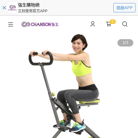
強生購物網
開啟APP
立刻使用官方APP
0
1
/
3