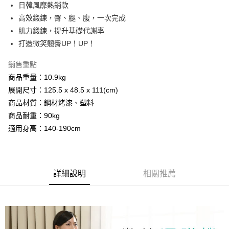
日韓風靡熱銷款
華南商業銀行
彰化商業銀行
12 期 0 利率 每期
NT$248
21家銀行
合作金庫商業銀行
第一商業銀行
高效鍛鍊，臀、腿、腹，一次完成
上海商業儲蓄銀行
台北富邦商業銀行
華南商業銀行
彰化商業銀行
24 期 0 利率 每期
NT$124
20家銀行
合作金庫商業銀行
第一商業銀行
國泰世華商業銀行
兆豐國際商業銀行
肌力鍛鍊，提升基礎代謝率
上海商業儲蓄銀行
台北富邦商業銀行
華南商業銀行
彰化商業銀行
臺灣中小企業銀行
台中商業銀行
合作金庫商業銀行
第一商業銀行
打造微笑翹臀UP！UP！
LINE Pay
國泰世華商業銀行
兆豐國際商業銀行
上海商業儲蓄銀行
台北富邦商業銀行
匯豐（台灣）商業銀行
華泰商業銀行
華南商業銀行
彰化商業銀行
臺灣中小企業銀行
台中商業銀行
國泰世華商業銀行
兆豐國際商業銀行
聯邦商業銀行
遠東國際商業銀行
Apple Pay
上海商業儲蓄銀行
台北富邦商業銀行
銷售重點
匯豐（台灣）商業銀行
華泰商業銀行
臺灣中小企業銀行
台中商業銀行
元大商業銀行
永豐商業銀行
兆豐國際商業銀行
臺灣中小企業銀行
商品重量：10.9kg
聯邦商業銀行
遠東國際商業銀行
匯豐（台灣）商業銀行
華泰商業銀行
街口支付
玉山商業銀行
星展（台灣）商業銀行
台中商業銀行
匯豐（台灣）商業銀行
元大商業銀行
永豐商業銀行
展開尺寸：125.5 x 48.5 x 111(cm)
聯邦商業銀行
遠東國際商業銀行
台新國際商業銀行
中國信託商業銀行
華泰商業銀行
聯邦商業銀行
玉山商業銀行
星展（台灣）商業銀行
悠遊付
商品材質：鋼材烤漆、塑料
元大商業銀行
永豐商業銀行
台灣樂天信用卡公司
遠東國際商業銀行
元大商業銀行
台新國際商業銀行
中國信託商業銀行
玉山商業銀行
星展（台灣）商業銀行
商品耐重：90kg
永豐商業銀行
玉山商業銀行
台灣樂天信用卡公司
AFTEE先享後付
台新國際商業銀行
中國信託商業銀行
適用身高：140-190cm
星展（台灣）商業銀行
台新國際商業銀行
相關說明
台灣樂天信用卡公司
中國信託商業銀行
台灣樂天信用卡公司
【關於「AFTEE先享後付」】
ATM付款
AFTEE先享後付是「在收到商品之後才付款」的支付方式。 讓您購物簡單
便利好安心！
１．簡單：不需註冊會員、不需綁卡、不需儲值。
詳細說明
相關推薦
運送方式
２．便利：只要手機號碼，簡訊認證，即可結帳。
３．安心：先確認商品／服務後，再付款。
宅配
每筆NT$110，滿NT$1,000(含以上)免運費
【「AFTEE先享後付」結帳流程】
１．於結帳方式選擇「AFTEE先享後付」後，將跳轉至「AFTEE先享後付」
結帳頁面，進行簡訊認證並確認金額後，即可完成結帳。