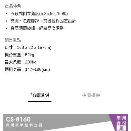
3 期 0 利率 每期
NT$7,333
21家銀行
商品特色
6 期 0 利率 每期
NT$3,666
21家銀行
合作金庫商業銀行
第一商業銀行
五段式倒立角度(5,25,50,75,90)
華南商業銀行
彰化商業銀行
12 期 0 利率 每期
NT$1,833
21家銀行
合作金庫商業銀行
第一商業銀行
夾腿、包覆腳踝、前後拉桿固定設計
上海商業儲蓄銀行
台北富邦商業銀行
華南商業銀行
彰化商業銀行
24 期 0 利率 每期
NT$916
20家銀行
合作金庫商業銀行
第一商業銀行
國泰世華商業銀行
兆豐國際商業銀行
身高調節旋鈕，輕鬆高度調整
上海商業儲蓄銀行
台北富邦商業銀行
華南商業銀行
彰化商業銀行
臺灣中小企業銀行
台中商業銀行
合作金庫商業銀行
第一商業銀行
LINE Pay
國泰世華商業銀行
兆豐國際商業銀行
上海商業儲蓄銀行
台北富邦商業銀行
銷售重點
匯豐（台灣）商業銀行
華泰商業銀行
華南商業銀行
彰化商業銀行
臺灣中小企業銀行
台中商業銀行
國泰世華商業銀行
兆豐國際商業銀行
聯邦商業銀行
遠東國際商業銀行
Apple Pay
上海商業儲蓄銀行
台北富邦商業銀行
尺寸：168 x 82 x 157cm)
匯豐（台灣）商業銀行
華泰商業銀行
臺灣中小企業銀行
台中商業銀行
元大商業銀行
永豐商業銀行
兆豐國際商業銀行
臺灣中小企業銀行
機台重量：52kg
聯邦商業銀行
遠東國際商業銀行
匯豐（台灣）商業銀行
華泰商業銀行
街口支付
玉山商業銀行
星展（台灣）商業銀行
台中商業銀行
匯豐（台灣）商業銀行
元大商業銀行
永豐商業銀行
最大承載：200kg
聯邦商業銀行
遠東國際商業銀行
台新國際商業銀行
中國信託商業銀行
華泰商業銀行
聯邦商業銀行
玉山商業銀行
星展（台灣）商業銀行
悠遊付
適用身高：147~198(cm)
元大商業銀行
永豐商業銀行
台灣樂天信用卡公司
遠東國際商業銀行
元大商業銀行
台新國際商業銀行
中國信託商業銀行
玉山商業銀行
星展（台灣）商業銀行
永豐商業銀行
玉山商業銀行
台灣樂天信用卡公司
AFTEE先享後付
台新國際商業銀行
中國信託商業銀行
星展（台灣）商業銀行
台新國際商業銀行
相關說明
台灣樂天信用卡公司
中國信託商業銀行
台灣樂天信用卡公司
【關於「AFTEE先享後付」】
詳細說明
相關推薦
ATM付款
AFTEE先享後付是「在收到商品之後才付款」的支付方式。 讓您購物簡單
便利好安心！
１．簡單：不需註冊會員、不需綁卡、不需儲值。
運送方式
２．便利：只要手機號碼，簡訊認證，即可結帳。
３．安心：先確認商品／服務後，再付款。
宅配
每筆NT$110，滿NT$1,000(含以上)免運費
【「AFTEE先享後付」結帳流程】