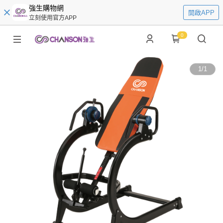
強生購物網
開啟APP
立刻使用官方APP
0
1
/
1