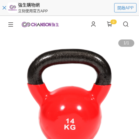
強生購物網
開啟APP
立刻使用官方APP
0
1
/
1