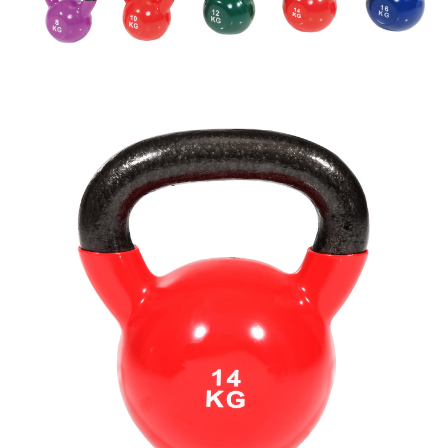
２．訂單成立數日內，您將收到繳費通知簡訊。
３．收到繳費通知簡訊後14天內，點擊此簡訊中的連結，可透過四大超商／
ATM／網路銀行／等多元方式進行付款，方視為交易完成。
※ 請注意：結帳手續完成當下不需立刻繳費，但若您需要取消訂單，請聯絡
購買商品的店家。未經商家同意取消之訂單仍視為有效，需透過AFTEE先享
後付繳納相關費用。
※ 交易是否成功請以「AFTEE先享後付 」之結帳頁面顯示為準，若有關於
是否繳費成功／繳費後需取消欲退款等相關疑問，請聯繫「AFTEE先享後付
客戶支援中心」
https://netprotections.freshdesk.com/support/home
【注意事項】
１．透過由恩沛科技股份有限公司提供之「AFTEE先享後付」服務完成之交
易，需依本服務之必要範圍內提供個人資料，並將交易相關給付款項請求債
權轉讓予恩沛科技股份有限公司。
２．關於個人資料處理事宜，請瀏覽以下網址：
https://aftee.tw/terms/#terms3
３．未成年的使用者請事先徵得法定代理人或監護人之同意方可使用
「AFTEE先享後付」，若未經同意申辦者引起之損失，本公司不負相關責
任。
４．使用「AFTEE先享後付」時，將依據個別帳號之用戶狀況，依本公司即
時審查核予不同之上限額度；若仍有額度不足之情形，本公司將視審查結果
請求用戶進行身份認證。
５．嚴禁一人註冊多個帳號或使用他人資訊註冊。若發現惡意使用之情形，
恩沛科技股份有限公司將有權停止該用戶之使用額度並採取法律行動。