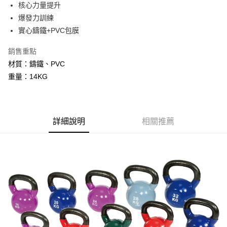
核心力量提升
華南商業銀行
彰化商業銀行
12 期 0 利率 每期
NT$210
21家銀行
合作金庫商業銀行
第一商業銀行
爆發力訓練
上海商業儲蓄銀行
台北富邦商業銀行
華南商業銀行
彰化商業銀行
24 期 0 利率 每期
NT$105
20家銀行
合作金庫商業銀行
第一商業銀行
國泰世華商業銀行
兆豐國際商業銀行
實心鑄鐵+PVC包膜
上海商業儲蓄銀行
台北富邦商業銀行
華南商業銀行
彰化商業銀行
臺灣中小企業銀行
台中商業銀行
合作金庫商業銀行
第一商業銀行
LINE Pay
國泰世華商業銀行
兆豐國際商業銀行
上海商業儲蓄銀行
台北富邦商業銀行
銷售重點
匯豐（台灣）商業銀行
華泰商業銀行
華南商業銀行
彰化商業銀行
臺灣中小企業銀行
台中商業銀行
國泰世華商業銀行
兆豐國際商業銀行
聯邦商業銀行
遠東國際商業銀行
Apple Pay
上海商業儲蓄銀行
台北富邦商業銀行
材質：鑄鐵、PVC
匯豐（台灣）商業銀行
華泰商業銀行
臺灣中小企業銀行
台中商業銀行
元大商業銀行
永豐商業銀行
兆豐國際商業銀行
臺灣中小企業銀行
重量：14KG
聯邦商業銀行
遠東國際商業銀行
匯豐（台灣）商業銀行
華泰商業銀行
街口支付
玉山商業銀行
星展（台灣）商業銀行
台中商業銀行
匯豐（台灣）商業銀行
元大商業銀行
永豐商業銀行
聯邦商業銀行
遠東國際商業銀行
台新國際商業銀行
中國信託商業銀行
華泰商業銀行
聯邦商業銀行
玉山商業銀行
星展（台灣）商業銀行
悠遊付
元大商業銀行
永豐商業銀行
台灣樂天信用卡公司
遠東國際商業銀行
元大商業銀行
台新國際商業銀行
中國信託商業銀行
玉山商業銀行
星展（台灣）商業銀行
永豐商業銀行
玉山商業銀行
台灣樂天信用卡公司
AFTEE先享後付
詳細說明
相關推薦
台新國際商業銀行
中國信託商業銀行
星展（台灣）商業銀行
台新國際商業銀行
相關說明
台灣樂天信用卡公司
中國信託商業銀行
台灣樂天信用卡公司
【關於「AFTEE先享後付」】
ATM付款
AFTEE先享後付是「在收到商品之後才付款」的支付方式。 讓您購物簡單
便利好安心！
１．簡單：不需註冊會員、不需綁卡、不需儲值。
運送方式
２．便利：只要手機號碼，簡訊認證，即可結帳。
３．安心：先確認商品／服務後，再付款。
宅配
每筆NT$110，滿NT$1,000(含以上)免運費
【「AFTEE先享後付」結帳流程】
１．於結帳方式選擇「AFTEE先享後付」後，將跳轉至「AFTEE先享後付」
結帳頁面，進行簡訊認證並確認金額後，即可完成結帳。