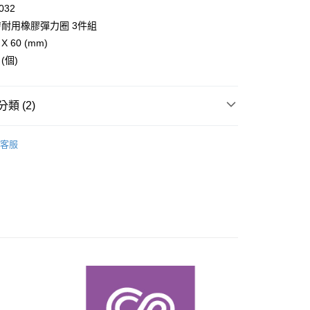
業銀行
星展（台灣）商業銀行
業銀行
永豐商業銀行
032
天信用卡公司
際商業銀行
元大商業銀行
際商業銀行
中國信託商業銀行
業銀行
星展（台灣）商業銀行
耐用橡膠彈力圈 3件組
業銀行
玉山商業銀行
天信用卡公司
享後付
際商業銀行
中國信託商業銀行
台灣）商業銀行
台新國際商業銀行
X 60 (mm)
天信用卡公司
託商業銀行
台灣樂天信用卡公司
(個)
FTEE先享後付」】
先享後付是「在收到商品之後才付款」的支付方式。 讓您購物簡單
心！
：不需註冊會員、不需綁卡、不需儲值。
類 (2)
：只要手機號碼，簡訊認證，即可結帳。
：先確認商品／服務後，再付款。
客服
EE先享後付」結帳流程】
推薦
10，滿NT$1,000(含以上)免運費
方式選擇「AFTEE先享後付」後，將跳轉至「AFTEE先享後
頁面，進行簡訊認證並確認金額後，即可完成結帳。
成立數日內，您將收到繳費通知簡訊。
費通知簡訊後14天內，點擊此簡訊中的連結，可透過四大超商
網路銀行／等多元方式進行付款，方視為交易完成。
：結帳手續完成當下不需立刻繳費，但若您需要取消訂單，請聯
的店家。未經商家同意取消之訂單仍視為有效，需透過AFTEE
繳納相關費用。
否成功請以「AFTEE先享後付 」之結帳頁面顯示為準，若有關於
功／繳費後需取消欲退款等相關疑問，請聯繫「AFTEE先享後
援中心」
https://netprotections.freshdesk.com/support/home