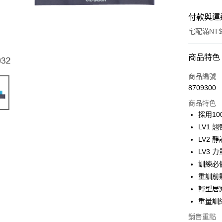
付款與運
宅配滿NT$
付款方式
商品特色
信用卡一
商品編號
8709300
信用卡分
商品特色
3 期 
採用1
6 期 
合作金
LV1 翹
華南商
12 期
LV2 靜
合作金
上海商
華南商
LV3 力
24 期
合作金
國泰世
上海商
訓練必
華南商
臺灣中
合作金
LINE Pay
國泰世
上海商
重訓前
匯豐（
華南商
臺灣中
國泰世
聯邦商
輕型居
Apple Pay
上海商
匯豐（
臺灣中
元大商
兆豐國
重量訓
聯邦商
匯豐（
街口支付
玉山商
台中商
元大商
銷售重點
聯邦商
台新國
華泰商