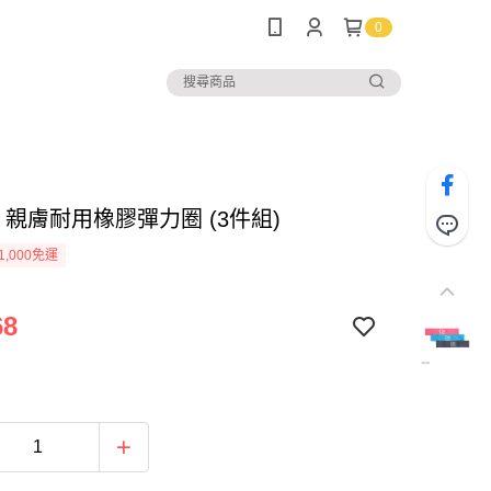
0
32 親膚耐用橡膠彈力圈 (3件組)
1,000免運
68