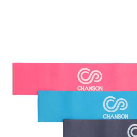
【注意事
１．透過由
交易，需
求債權轉
２．關於
https://aft
３．未成
「AFTE
任。
４．使用「
即時審查
結果請求
５．嚴禁
形，恩沛
動。