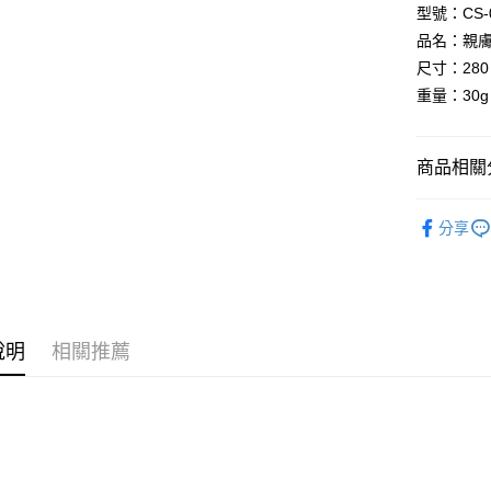
玉山商
悠遊付
元大商
型號：CS-
台灣樂
遠東國
台新國
玉山商
品名：親膚
永豐商
台灣樂
AFTEE先
台新國
星展（
尺寸：280 
相關說明
台灣樂
中國信
重量：30g 
【關於「A
ATM付款
AFTEE
便利好安
１．簡單
商品相關分
２．便利
運送方式
３．安心
瑜珈用品
宅配
分享
【「AFT
樂齡商品
每筆NT$1
１．於結帳
付」結帳
２．訂單
３．收到繳
／ATM／
說明
相關推薦
※ 請注意
絡購買商品
先享後付
※ 交易是
是否繳費成
付客戶支