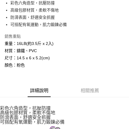
彩色六角造型，抗壓防撞
華南商業銀行
彰化商業銀行
12 期 0 利率 每期
NT$96
21家銀行
合作金庫商業銀行
第一商業銀行
高級包膠材質，柔軟不傷地
上海商業儲蓄銀行
台北富邦商業銀行
華南商業銀行
彰化商業銀行
24 期 0 利率 每期
NT$48
20家銀行
合作金庫商業銀行
第一商業銀行
國泰世華商業銀行
兆豐國際商業銀行
防滑表面，舒適安全抓握
上海商業儲蓄銀行
台北富邦商業銀行
華南商業銀行
彰化商業銀行
臺灣中小企業銀行
台中商業銀行
合作金庫商業銀行
第一商業銀行
可搭配有氧運動，肌力鍛鍊必備
LINE Pay
國泰世華商業銀行
兆豐國際商業銀行
上海商業儲蓄銀行
台北富邦商業銀行
匯豐（台灣）商業銀行
華泰商業銀行
華南商業銀行
彰化商業銀行
臺灣中小企業銀行
台中商業銀行
國泰世華商業銀行
兆豐國際商業銀行
聯邦商業銀行
遠東國際商業銀行
Apple Pay
上海商業儲蓄銀行
台北富邦商業銀行
銷售重點
匯豐（台灣）商業銀行
華泰商業銀行
臺灣中小企業銀行
台中商業銀行
元大商業銀行
永豐商業銀行
兆豐國際商業銀行
臺灣中小企業銀行
重量：16LB(約3.5斤 x 2入)
聯邦商業銀行
遠東國際商業銀行
匯豐（台灣）商業銀行
華泰商業銀行
街口支付
玉山商業銀行
星展（台灣）商業銀行
台中商業銀行
匯豐（台灣）商業銀行
元大商業銀行
永豐商業銀行
材質：鑄鐵、PVC
聯邦商業銀行
遠東國際商業銀行
台新國際商業銀行
中國信託商業銀行
華泰商業銀行
聯邦商業銀行
玉山商業銀行
星展（台灣）商業銀行
悠遊付
尺寸：14.5 x 6 x 5.2(cm)
元大商業銀行
永豐商業銀行
台灣樂天信用卡公司
遠東國際商業銀行
元大商業銀行
台新國際商業銀行
中國信託商業銀行
玉山商業銀行
星展（台灣）商業銀行
顏色：粉色
永豐商業銀行
玉山商業銀行
台灣樂天信用卡公司
AFTEE先享後付
台新國際商業銀行
中國信託商業銀行
星展（台灣）商業銀行
台新國際商業銀行
相關說明
台灣樂天信用卡公司
中國信託商業銀行
台灣樂天信用卡公司
【關於「AFTEE先享後付」】
ATM付款
AFTEE先享後付是「在收到商品之後才付款」的支付方式。 讓您購物簡單
詳細說明
相關推薦
便利好安心！
１．簡單：不需註冊會員、不需綁卡、不需儲值。
運送方式
２．便利：只要手機號碼，簡訊認證，即可結帳。
３．安心：先確認商品／服務後，再付款。
彩色六角造型，抗壓防撞
宅配
高級包膠材質，柔軟不傷地
防滑表面，舒適安全抓握
每筆NT$110，滿NT$1,000(含以上)免運費
【「AFTEE先享後付」結帳流程】
可搭配有氧運動，肌力鍛鍊必備
１．於結帳方式選擇「AFTEE先享後付」後，將跳轉至「AFTEE先享後付」
結帳頁面，進行簡訊認證並確認金額後，即可完成結帳。