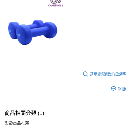
２．訂單成立數日內，您將收到繳費通知簡訊。
３．收到繳費通知簡訊後14天內，點擊此簡訊中的連結，可透過四大超商／
ATM／網路銀行／等多元方式進行付款，方視為交易完成。
※ 請注意：結帳手續完成當下不需立刻繳費，但若您需要取消訂單，請聯絡
購買商品的店家。未經商家同意取消之訂單仍視為有效，需透過AFTEE先享
後付繳納相關費用。
※ 交易是否成功請以「AFTEE先享後付 」之結帳頁面顯示為準，若有關於
是否繳費成功／繳費後需取消欲退款等相關疑問，請聯繫「AFTEE先享後付
客戶支援中心」
https://netprotections.freshdesk.com/support/home
【注意事項】
１．透過由恩沛科技股份有限公司提供之「AFTEE先享後付」服務完成之交
易，需依本服務之必要範圍內提供個人資料，並將交易相關給付款項請求債
權轉讓予恩沛科技股份有限公司。
顯示電腦版詳細說明
２．關於個人資料處理事宜，請瀏覽以下網址：
https://aftee.tw/terms/#terms3
客服
３．未成年的使用者請事先徵得法定代理人或監護人之同意方可使用
「AFTEE先享後付」，若未經同意申辦者引起之損失，本公司不負相關責
任。
４．使用「AFTEE先享後付」時，將依據個別帳號之用戶狀況，依本公司即
時審查核予不同之上限額度；若仍有額度不足之情形，本公司將視審查結果
商品相關分類 (1)
請求用戶進行身份認證。
５．嚴禁一人註冊多個帳號或使用他人資訊註冊。若發現惡意使用之情形，
樂齡商品推薦
恩沛科技股份有限公司將有權停止該用戶之使用額度並採取法律行動。