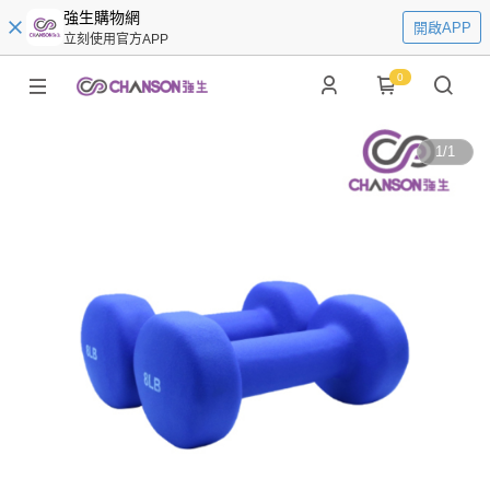
強生購物網
開啟APP
立刻使用官方APP
0
1
/
1