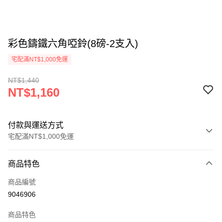
彩色鑄鐵六角啞鈴(8磅-2支入)
宅配滿NT$1,000免運
NT$1,440
NT$1,160
付款與運送方式
宅配滿NT$1,000免運
付款方式
商品特色
信用卡一次付款
商品編號
信用卡分期付款
9046906
3 期 0 利率 每期
NT$386
21家銀行
商品特色
6 期 0 利率 每期
NT$193
21家銀行
合作金庫商業銀行
第一商業銀行